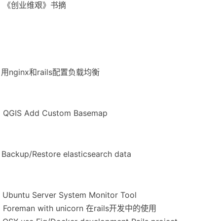
✍
《创业维艰》书摘
✍
用nginx和rails配置负载均衡
✍
QGIS Add Custom Basemap
✍
Backup/Restore elasticsearch data
✍
Ubuntu Server System Monitor Tool
✍
Foreman with unicorn 在rails开发中的使用